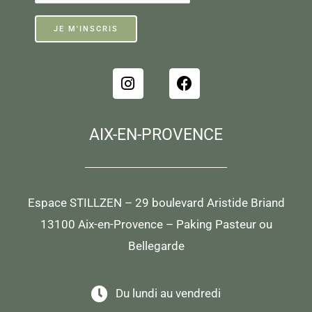
I
F
n
a
s
c
t
e
AIX-EN-PROVENCE
a
b
g
o
r
o
a
k
m
Espace STILLZEN – 29 boulevard Aristide Briand
13100 Aix-en-Provence – Paking Pasteur ou
Bellegarde
Du lundi au vendredi