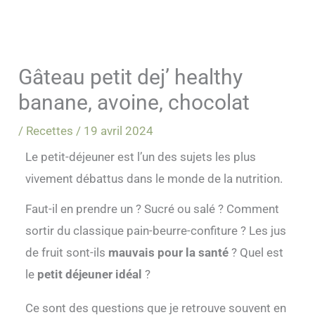
t
e
a
b
g
o
r
o
a
k
Gâteau petit dej’ healthy
m
banane, avoine, chocolat
/
Recettes
/
19 avril 2024
Le petit-déjeuner est l’un des sujets les plus
vivement débattus dans le monde de la nutrition.
Faut-il en prendre un ? Sucré ou salé ? Comment
sortir du classique pain-beurre-confiture ? Les jus
de fruit sont-ils
mauvais pour la santé
? Quel est
le
petit déjeuner idéal
?
Ce sont des questions que je retrouve souvent en