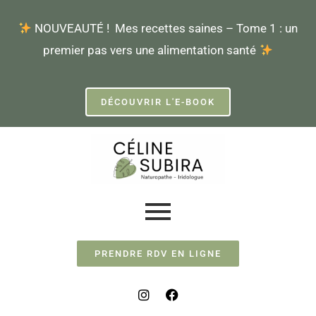
Aller
NOUVEAUTÉ ! Mes recettes saines – Tome 1 : un
au
premier pas vers une alimentation santé
contenu
DÉCOUVRIR L'E-BOOK
PRENDRE RDV EN LIGNE
I
F
n
a
s
c