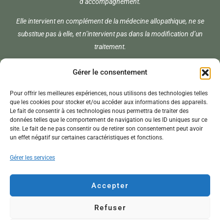
d’accompagnement.
Elle intervient en complément de la médecine allopathique, ne se
substitue pas à elle, et n’intervient pas dans la modification d’un
traitement.
Menu
Gérer le consentement
Pour offrir les meilleures expériences, nous utilisons des technologies telles
Copyright © 2024 Céline Subira |
Mentions Légales
|
Politique de
que les cookies pour stocker et/ou accéder aux informations des appareils.
confidentialité
|
CGV
| Réalisé par
MelyCrea
Le fait de consentir à ces technologies nous permettra de traiter des
données telles que le comportement de navigation ou les ID uniques sur ce
site. Le fait de ne pas consentir ou de retirer son consentement peut avoir
un effet négatif sur certaines caractéristiques et fonctions.
Gérer les services
Accepter
Refuser