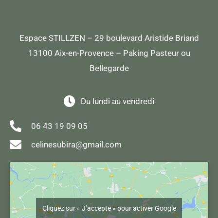
g
o
r
o
a
k
m
Espace STILLZEN – 29 boulevard Aristide Briand
13100 Aix-en-Provence – Paking Pasteur ou
Bellegarde
Du lundi au vendredi
06 43 19 09 05
celinesubira@gmail.com
Cliquez sur « J’accepte » pour activer Google