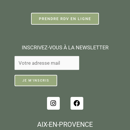
PRENDRE RDV EN LIGNE
INSCRIVEZ-VOUS À LA NEWSLETTER
I
F
n
a
s
c
t
e
AIX-EN-PROVENCE
a
b