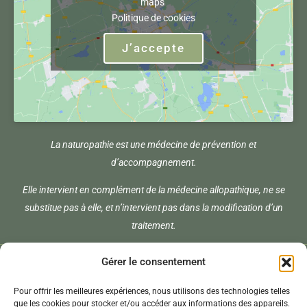
maps
Politique de cookies
J’accepte
La naturopathie est une médecine de prévention et
d’accompagnement.
Elle intervient en complément de la médecine allopathique, ne se
substitue pas à elle, et n’intervient pas dans la modification d’un
traitement.
Menu
Gérer le consentement
Pour offrir les meilleures expériences, nous utilisons des technologies telles
Copyright © 2024 Céline Subira |
Mentions Légales
|
Politique de
que les cookies pour stocker et/ou accéder aux informations des appareils.