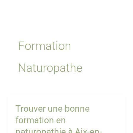
t
e
a
b
g
o
r
o
a
k
m
Formation
Naturopathe
Trouver une bonne
formation en
naturopathie à Aix-en-