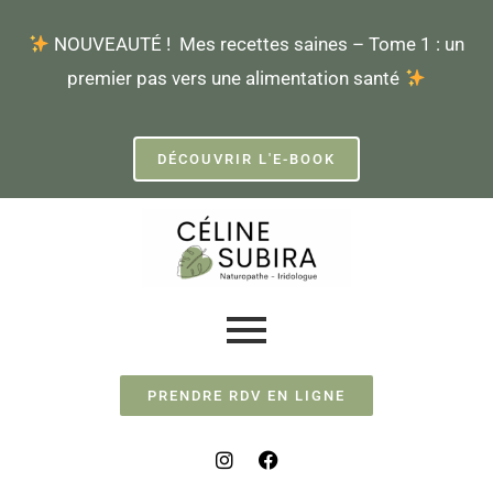
Aller
NOUVEAUTÉ ! Mes recettes saines – Tome 1 : un
au
premier pas vers une alimentation santé
contenu
DÉCOUVRIR L'E-BOOK
PRENDRE RDV EN LIGNE
I
F
n
a
s
c