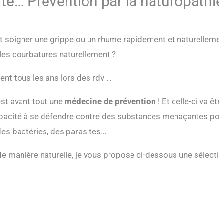
ite… Prévention par la naturopathi
soigner une grippe ou un rhume rapidement et naturelleme
es courbatures naturellement ?
ent tous les ans lors des rdv …
 est avant tout une
médecine de prévention
!
Et celle-ci va ê
capacité à se défendre contre des substances menaçantes p
des bactéries, des parasites…
de manière naturelle, je vous propose ci-dessous une sélec