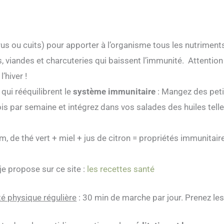
us ou cuits) pour apporter à l’organisme tous les nutriments
s, viandes et charcuteries qui baissent l’immunité. Attention 
’hiver !
qui rééquilibrent le
système immunitaire
: Mangez des peti
s par semaine et intégrez dans vos salades des huiles telles
, de thé vert + miel + jus de citron = propriétés immunitaires
je propose sur ce site :
les recettes santé
ité physique régulière
: 30 min de marche par jour. Prenez les 