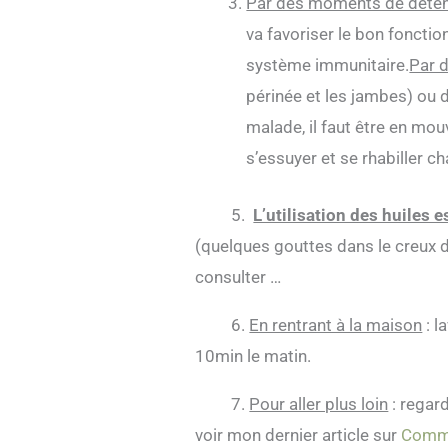
Par des moments de détent
va favoriser le bon fonct
système immunitaire.
Par d
périnée et les jambes) ou 
malade, il faut être en mouv
s’essuyer et se rhabiller c
5.
L’utilisation des huiles 
(quelques gouttes dans le creux d
consulter …
6.
En rentrant à la maison
: l
10min le matin.
7.
Pour aller plus loin
: regard
voir mon dernier article sur
Comme