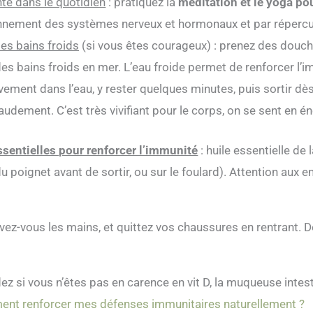
e dans le quotidien
: pratiquez la
méditation et le yoga po
ionnement des systèmes nerveux et hormonaux et par réperc
es bains froids
(si vous êtes courageux) : prenez des douch
des bains froids en mer. L’eau froide permet de renforcer l’
ement dans l’eau, y rester quelques minutes, puis sortir dès que
haudement. C’est très vivifiant pour le corps, on se sent en 
essentielles pour renforcer l’immunité
: huile essentielle de 
u poignet avant de sortir, ou sur le foulard). Attention aux
avez-vous les mains, et quittez vos chaussures en rentrant. 
ez si vous n’êtes pas en carence en vit D, la muqueuse intest
nt renforcer mes défenses immunitaires naturellement ?